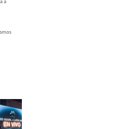
a a
nismos