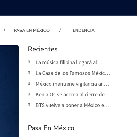
PASA EN MÉXICO
TENDENCIA
Recientes
La música filipina llegará al
escenario de la Fórmula 1 en
La Casa de los Famosos México
Singapur
2026 enfrenta una nueva etapa
México mantiene vigilancia ante
de nominaciones
la actividad sísmica registrada
Kenia Os se acerca al cierre de
este miércoles
su K de Karma Tour
BTS vuelve a poner a México en
el radar de sus seguidores
Pasa En México