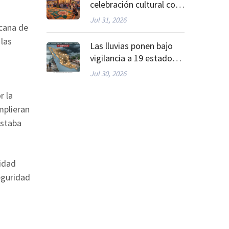
celebración cultural con
la Feria del Arte Efímero
Jul 31, 2026
icana de
y la Dalia
 las
Las lluvias ponen bajo
vigilancia a 19 estados
de México
Jul 30, 2026
r la
mplieran
estaba
midad
eguridad