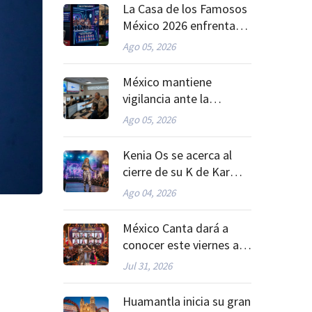
La Casa de los Famosos
México 2026 enfrenta
una nueva etapa de
Ago 05, 2026
nominaciones
México mantiene
vigilancia ante la
actividad sísmica
Ago 05, 2026
registrada este
miércoles
Kenia Os se acerca al
cierre de su K de Karma
Tour
Ago 04, 2026
México Canta dará a
conocer este viernes a
sus semifinalistas
Jul 31, 2026
mexicanos
Huamantla inicia su gran