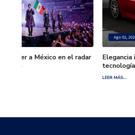
Ago 02, 2026
radar
Elegancia italiana, potencia inigual
tecnología de vanguardia en un sol
coupé deportivo
LEER MÁS...