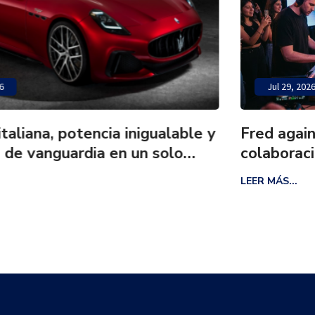
Jul 29, 2026
able y
Fred again.. y Latin Mafia preparan
o
colaboración que podrá seguirse en
LEER MÁS...