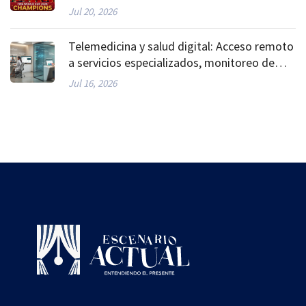
hacia la gloria mundial
Jul 20, 2026
Telemedicina y salud digital: Acceso remoto
a servicios especializados, monitoreo de
pacientes crónicos y la democratización del
Jul 16, 2026
cuidado médico