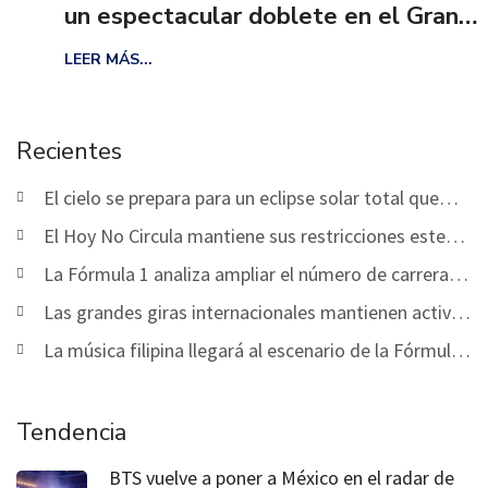
un espectacular doblete en el Gran
Premio de Monza
LEER MÁS...
Recientes
El cielo se prepara para un eclipse solar total que
podrá observarse este mes
El Hoy No Circula mantiene sus restricciones este
viernes en CDMX y Edomex
La Fórmula 1 analiza ampliar el número de carreras
sprint a partir de 2027
Las grandes giras internacionales mantienen activo
el calendario musical de agosto
La música filipina llegará al escenario de la Fórmula
1 en Singapur
Tendencia
BTS vuelve a poner a México en el radar de