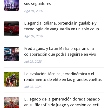
sus seguidores
Ago 04, 2026
Elegancia italiana, potencia inigualable y
tecnología de vanguardia en un solo coupé
deportivo
Ago 02, 2026
Fred again.. y Latin Mafia preparan una
colaboración que podrá seguirse en vivo
Jul 29, 2026
La evolución técnica, aerodinámica y el
rendimiento de élite en las grandes vueltas
Jul 26, 2026
El legado de la generación dorada basado
en su filosofía de juego y cohesión colectiva