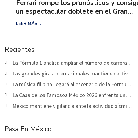
Ferrari rompe los pronósticos y consigue
un espectacular doblete en el Gran
Premio de Monza
LEER MÁS...
Recientes
La Fórmula 1 analiza ampliar el número de carreras
sprint a partir de 2027
Las grandes giras internacionales mantienen activo
el calendario musical de agosto
La música filipina llegará al escenario de la Fórmula
1 en Singapur
La Casa de los Famosos México 2026 enfrenta una
nueva etapa de nominaciones
México mantiene vigilancia ante la actividad sísmica
registrada este miércoles
Pasa En México